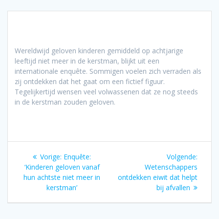
Wereldwijd geloven kinderen gemiddeld op achtjarige
leeftijd niet meer in de kerstman, blijkt uit een
internationale enquête. Sommigen voelen zich verraden als
zij ontdekken dat het gaat om een fictief figuur.
Tegelijkertijd wensen veel volwassenen dat ze nog steeds
in de kerstman zouden geloven.
Bericht
Vorig
Volgen
Vorige:
Enquête:
Volgende:
navigatie
bericht:
bericht
‘Kinderen geloven vanaf
Wetenschappers
hun achtste niet meer in
ontdekken eiwit dat helpt
kerstman’
bij afvallen