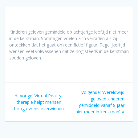
Kinderen geloven gemiddeld op achtjarige leeftijd niet meer
in de kerstman. Sommigen voelen zich verraden als zij
ontdekken dat het gaat om een fictief figuur. Tegelijkertijd
wensen veel volwassenen dat ze nog steeds in de kerstman
zouden geloven.
Bericht
Volgend
Volgende:
‘Wereldwijd
Vorig
Vorige:
Virtual Reality-
navigatie
bericht:
geloven kinderen
bericht:
therapie helpt mensen
gemiddeld vanaf 8 jaar
hoogtevrees overwinnen
niet meer in kerstman’