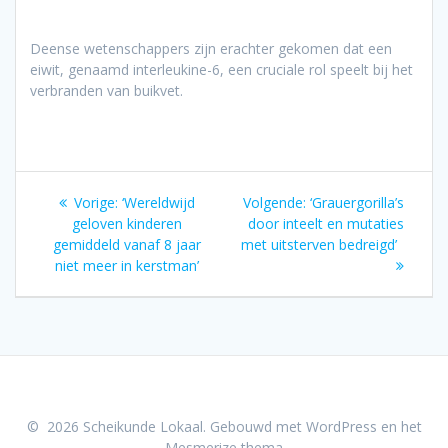
Deense wetenschappers zijn erachter gekomen dat een
eiwit, genaamd interleukine-6, een cruciale rol speelt bij het
verbranden van buikvet.
Bericht
Vorig
Volgend
Vorige:
‘Wereldwijd
Volgende:
‘Grauergorilla’s
navigatie
bericht:
bericht:
geloven kinderen
door inteelt en mutaties
gemiddeld vanaf 8 jaar
met uitsterven bedreigd’
niet meer in kerstman’
© 2026 Scheikunde Lokaal. Gebouwd met WordPress en het
Mesmerize thema