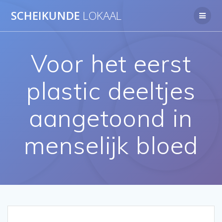
Ga
SCHEIKUNDE
LOKAAL
naar
de
inhoud
Voor het eerst
plastic deeltjes
aangetoond in
menselijk bloed