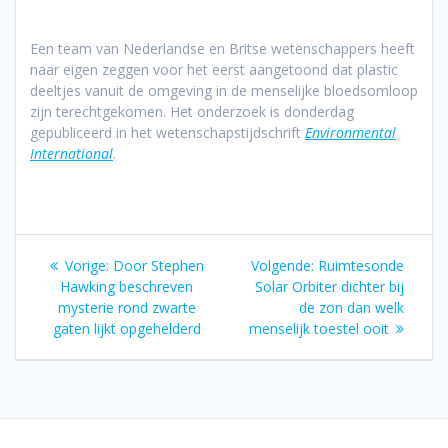
Een team van Nederlandse en Britse wetenschappers heeft
naar eigen zeggen voor het eerst aangetoond dat plastic
deeltjes vanuit de omgeving in de menselijke bloedsomloop
zijn terechtgekomen. Het onderzoek is donderdag
gepubliceerd in het wetenschapstijdschrift
Environmental
International
.
Bericht
Vorig
Volgend
Vorige:
Door Stephen
Volgende:
Ruimtesonde
navigatie
bericht:
bericht:
Hawking beschreven
Solar Orbiter dichter bij
mysterie rond zwarte
de zon dan welk
gaten lijkt opgehelderd
menselijk toestel ooit