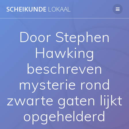
Ga
SCHEIKUNDE
LOKAAL
naar
de
inhoud
Door Stephen
Hawking
beschreven
mysterie rond
zwarte gaten lijkt
opgehelderd