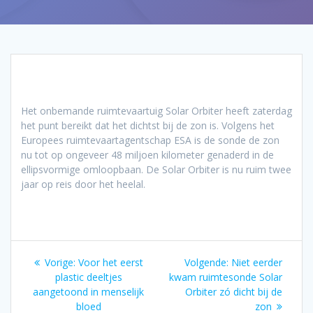
Het onbemande ruimtevaartuig Solar Orbiter heeft zaterdag
het punt bereikt dat het dichtst bij de zon is. Volgens het
Europees ruimtevaartagentschap ESA is de sonde de zon
nu tot op ongeveer 48 miljoen kilometer genaderd in de
ellipsvormige omloopbaan. De Solar Orbiter is nu ruim twee
jaar op reis door het heelal.
Bericht
Vorig
Volgend
Vorige:
Voor het eerst
Volgende:
Niet eerder
navigatie
bericht:
bericht:
plastic deeltjes
kwam ruimtesonde Solar
aangetoond in menselijk
Orbiter zó dicht bij de
bloed
zon