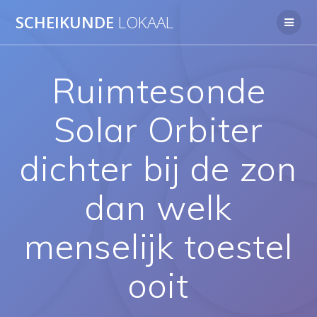
Ga
SCHEIKUNDE
LOKAAL
naar
de
inhoud
Ruimtesonde
Solar Orbiter
dichter bij de zon
dan welk
menselijk toestel
ooit