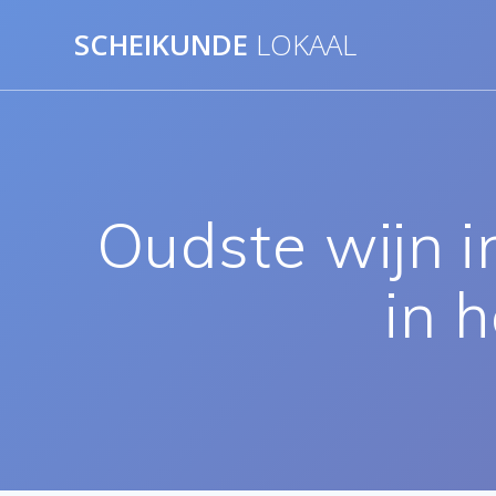
Ga
SCHEIKUNDE
LOKAAL
naar
de
inhoud
Oudste wijn i
in 