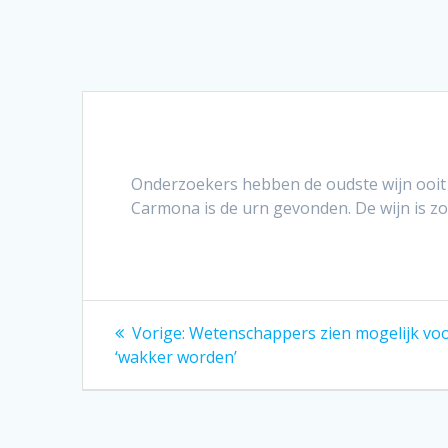
Onderzoekers hebben de oudste wijn ooit 
Carmona is de urn gevonden. De wijn is zo’
Bericht
Vorig
Vorige:
Wetenschappers zien mogelijk voo
bericht:
navigatie
‘wakker worden’