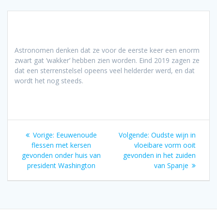
Astronomen denken dat ze voor de eerste keer een enorm
zwart gat ‘wakker’ hebben zien worden. Eind 2019 zagen ze
dat een sterrenstelsel opeens veel helderder werd, en dat
wordt het nog steeds.
Bericht
Vorig
Volgend
Vorige:
Eeuwenoude
Volgende:
Oudste wijn in
navigatie
bericht:
bericht:
flessen met kersen
vloeibare vorm ooit
gevonden onder huis van
gevonden in het zuiden
president Washington
van Spanje