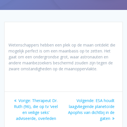
Wetenschappers hebben een plek op de maan ontdekt die
mogelijk perfect is om een maanbasis op te zetten. Het
gaat om een ondergrondse grot, waar astronauten en
andere maanbezoekers beschermd zouden zijn tegen de
zware omstandigheden op de maanoppervlakte.
Bericht
Vorig
Volgend
Vorige:
Therapeut Dr.
Volgende:
ESA houdt
navigatie
bericht:
bericht:
Ruth (96), die op tv ‘veel
laagvliegende planetoïde
en veilige seks’
Apophis van dichtbij in de
adviseerde, overleden
gaten