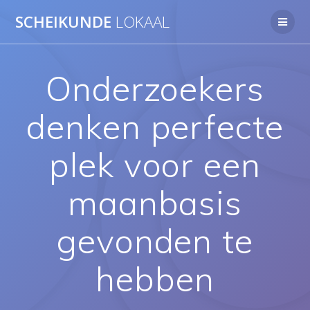
Ga
SCHEIKUNDE
LOKAAL
naar
de
inhoud
Onderzoekers
denken perfecte
plek voor een
maanbasis
gevonden te
hebben