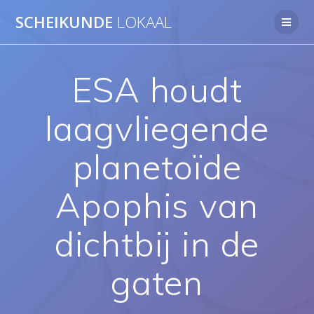
Ga
SCHEIKUNDE
LOKAAL
naar
de
inhoud
ESA houdt
laagvliegende
planetoïde
Apophis van
dichtbij in de
gaten