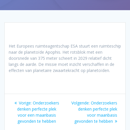
Het Europees ruimteagentschap ESA stuurt een ruimteschip
naar de planetoïde Apophis. Het rotsblok met een
doorsnede van 375 meter scheert in 2029 relatief dicht
langs de aarde. De missie moet inzicht verschaffen in de
effecten van planetaire zwaartekracht op planetoïden.
Bericht
Vorig
Volgend
Vorige:
Onderzoekers
Volgende:
Onderzoekers
navigatie
bericht:
bericht:
denken perfecte plek
denken perfecte plek
voor een maanbasis
voor maanbasis
gevonden te hebben
gevonden te hebben