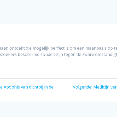
an ontdekt die mogelijk perfect is om een maanbasis op t
ezoekers beschermd zouden zijn tegen de zware omstandig
Volgend
 Apophis van dichtbij in de
Volgende:
Medicijn ve
bericht: