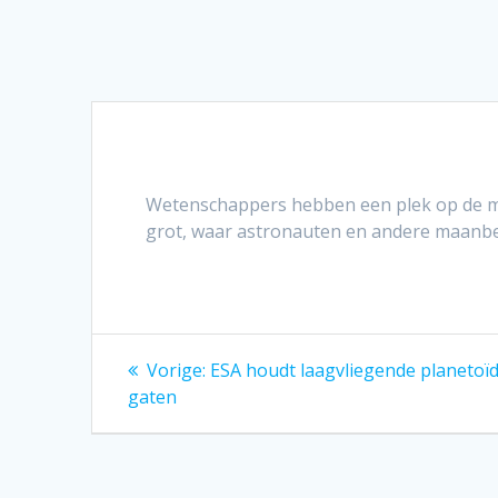
Wetenschappers hebben een plek op de ma
grot, waar astronauten en andere maanb
Bericht
Vorig
Vorige:
ESA houdt laagvliegende planetoïde
bericht:
navigatie
gaten