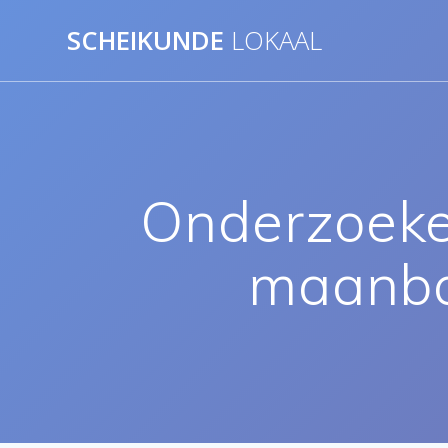
Ga
SCHEIKUNDE
LOKAAL
naar
de
inhoud
Onderzoeke
maanba