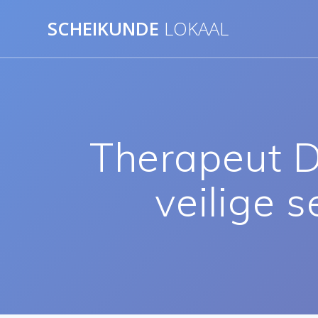
Ga
SCHEIKUNDE
LOKAAL
naar
de
inhoud
Therapeut Dr
veilige 