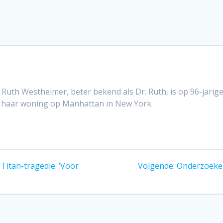
Ruth Westheimer, beter bekend als Dr. Ruth, is op 96-jarige
n haar woning op Manhattan in New York.
Volgend
 Titan-tragedie: ‘Voor
Volgende:
Onderzoeker
bericht: