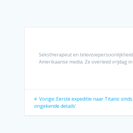
Sekstherapeut en televisiepersoonlijkheid 
Amerikaanse media. Ze overleed vrijdag i
Bericht
Vorig
Vorige:
Eerste expeditie naar Titanic sinds
bericht:
navigatie
ongekende details’