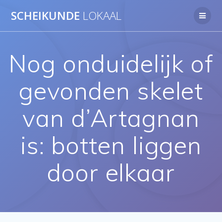
Ga
SCHEIKUNDE
LOKAAL
naar
de
inhoud
Nog onduidelijk of
gevonden skelet
van d’Artagnan
is: botten liggen
door elkaar