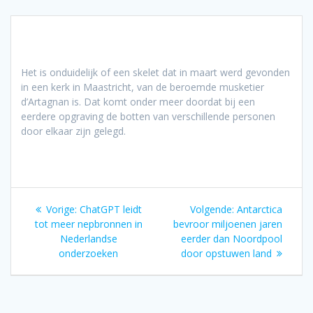
Het is onduidelijk of een skelet dat in maart werd gevonden
in een kerk in Maastricht, van de beroemde musketier
d’Artagnan is. Dat komt onder meer doordat bij een
eerdere opgraving de botten van verschillende personen
door elkaar zijn gelegd.
Bericht
Vorig
Volgend
Vorige:
ChatGPT leidt
Volgende:
Antarctica
navigatie
bericht:
bericht:
tot meer nepbronnen in
bevroor miljoenen jaren
Nederlandse
eerder dan Noordpool
onderzoeken
door opstuwen land