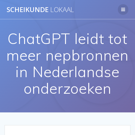
Ga
SCHEIKUNDE
LOKAAL
naar
de
inhoud
ChatGPT leidt tot
meer nepbronnen
in Nederlandse
onderzoeken