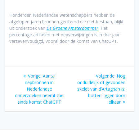
Honderden Nederlandse wetenschappers hebben de
afgelopen jaren bronnen geciteerd die niet bestaan, blijkt
uit onderzoek van
De Groene Amsterdammer
. Het
percentage artikelen met nepverwijzingen is in drie jaar
verzevenvoudigd, vooral door de komst van ChatGPT.
Bericht
Vorig
Volgend
Vorige:
Aantal
Volgende:
Nog
navigatie
bericht:
bericht:
nepbronnen in
onduidelijk of gevonden
Nederlandse
skelet van d’Artagnan is:
onderzoeken neemt toe
botten liggen door
sinds komst ChatGPT
elkaar