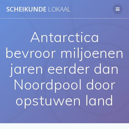
Ga
SCHEIKUNDE
LOKAAL
naar
de
inhoud
Antarctica
bevroor miljoenen
jaren eerder dan
Noordpool door
opstuwen land