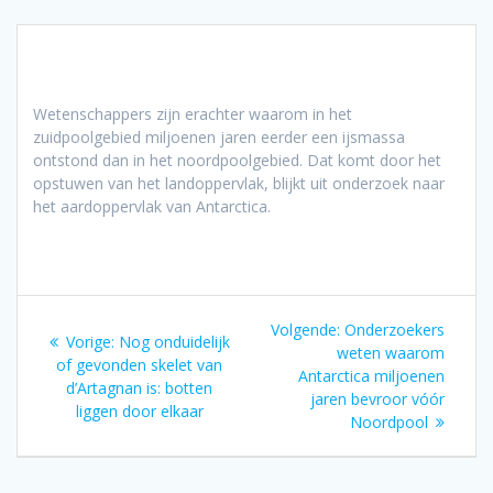
Wetenschappers zijn erachter waarom in het
zuidpoolgebied miljoenen jaren eerder een ijsmassa
ontstond dan in het noordpoolgebied. Dat komt door het
opstuwen van het landoppervlak, blijkt uit onderzoek naar
het aardoppervlak van Antarctica.
Bericht
Volgend
Volgende:
Onderzoekers
Vorig
Vorige:
Nog onduidelijk
navigatie
bericht:
weten waarom
bericht:
of gevonden skelet van
Antarctica miljoenen
d’Artagnan is: botten
jaren bevroor vóór
liggen door elkaar
Noordpool