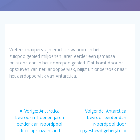
Wetenschappers zijn erachter waarom in het
zuidpoolgebied miljoenen jaren eerder een ijsmassa
ontstond dan in het noordpoolgebied. Dat komt door het
opstuwen van het landoppervlak, blijkt uit onderzoek naar
het aardoppervlak van Antarctica.
Bericht
Vorig
Volgend
Vorige:
Antarctica
Volgende:
Antarctica
navigatie
bericht:
bericht:
bevroor miljoenen jaren
bevroor eerder dan
eerder dan Noordpool
Noordpool door
door opstuwen land
opgestuwd gebergte