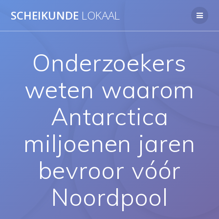
Ga
SCHEIKUNDE
LOKAAL
naar
de
inhoud
Onderzoekers
weten waarom
Antarctica
miljoenen jaren
bevroor vóór
Noordpool