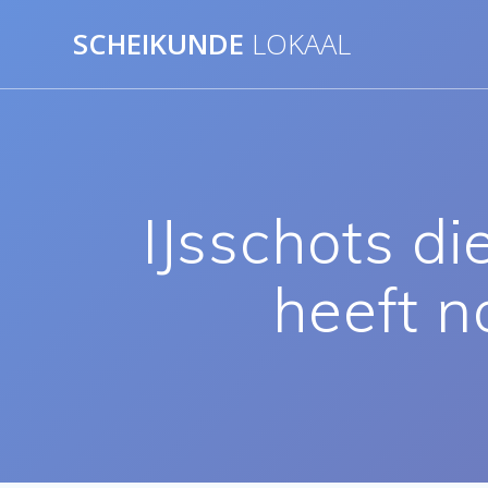
Ga
SCHEIKUNDE
LOKAAL
naar
de
inhoud
IJsschots di
heeft 