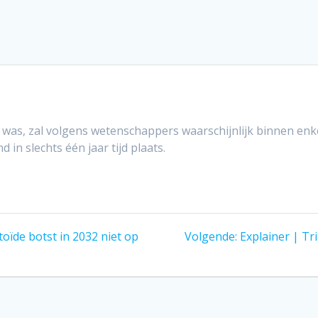
ld was, zal volgens wetenschappers waarschijnlijk binnen en
in slechts één jaar tijd plaats.
Volgend
toïde botst in 2032 niet op
Volgende:
Explainer | Tr
bericht: