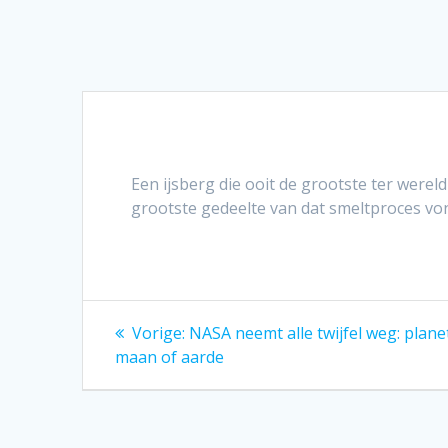
Een ijsberg die ooit de grootste ter were
grootste gedeelte van dat smeltproces vond 
Bericht
Vorig
Vorige:
NASA neemt alle twijfel weg: plane
bericht:
navigatie
maan of aarde