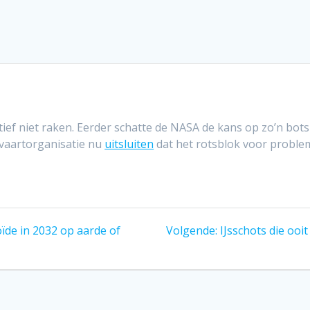
tief niet raken. Eerder schatte de NASA de kans op zo’n bots
vaartorganisatie nu
uitsluiten
dat het rotsblok voor proble
Volgend
toïde in 2032 op aarde of
Volgende:
IJsschots die ooi
bericht: