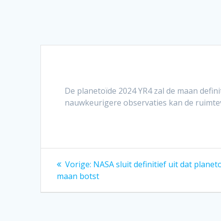
De planetoïde 2024 YR4 zal de maan defini
nauwkeurigere observaties kan de ruimte
Bericht
Vorig
Vorige:
NASA sluit definitief uit dat plane
bericht:
navigatie
maan botst