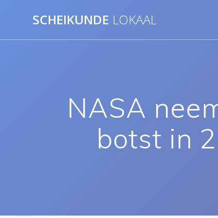
Ga
SCHEIKUNDE
LOKAAL
naar
de
inhoud
NASA neemt 
botst in 