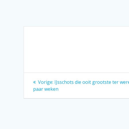
Bericht
Vorig
Vorige:
IJsschots die ooit grootste ter we
bericht:
navigatie
paar weken