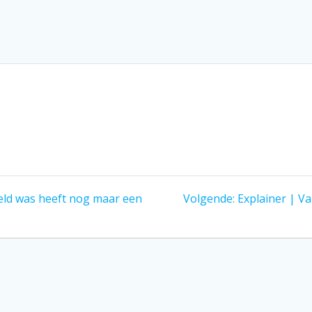
Volgend
reld was heeft nog maar een
Volgende:
Explainer | Va
bericht: