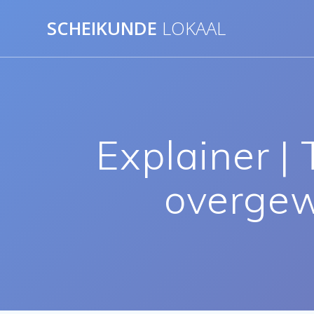
Ga
SCHEIKUNDE
LOKAAL
naar
de
inhoud
Explainer |
overgewi