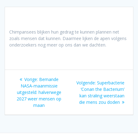
Chimpansees blijken hun gedrag te kunnen plannen net
zoals mensen dat kunnen. Daarmee lijken de apen volgens
onderzoekers nog meer op ons dan we dachten.
Bericht
Vorig
Vorige:
Bemande
Volgend
Volgende:
Superbacterie
navigatie
bericht:
NASA-maanmissie
bericht:
‘Conan the Bacterium’
uitgesteld: halverwege
kan straling weerstaan
2027 weer mensen op
die mens zou doden
maan