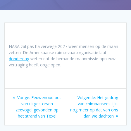
NASA zal pas halverwege 2027 weer mensen op de maan
zetten. De Amerikaanse ruimtevaartorganisatie laat
donderdag
weten dat de bemande maanmissie opnieuw
vertraging heeft opgelopen.
Bericht
Vorig
Volgend
Vorige:
Eeuwenoud bot
Volgende:
Het gedrag
navigatie
bericht:
bericht:
van uitgestorven
van chimpansees lijkt
zeevogel gevonden op
nog meer op dat van ons
het strand van Texel
dan we dachten