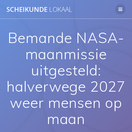
Ga
SCHEIKUNDE
LOKAAL
naar
de
inhoud
Bemande NASA-
maanmissie
uitgesteld:
halverwege 2027
weer mensen op
maan