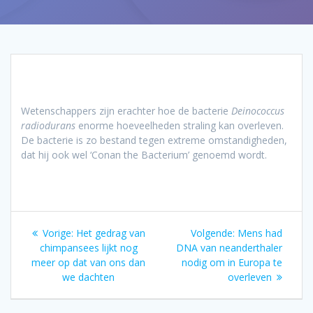
Wetenschappers zijn erachter hoe de bacterie
Deinococcus
radiodurans
enorme hoeveelheden straling kan overleven.
De bacterie is zo bestand tegen extreme omstandigheden,
dat hij ook wel ‘Conan the Bacterium’ genoemd wordt.
Bericht
Vorig
Volgend
Vorige:
Het gedrag van
Volgende:
Mens had
navigatie
bericht:
bericht:
chimpansees lijkt nog
DNA van neanderthaler
meer op dat van ons dan
nodig om in Europa te
we dachten
overleven