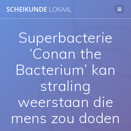
Ga
SCHEIKUNDE
LOKAAL
naar
de
inhoud
Superbacterie
‘Conan the
Bacterium’ kan
straling
weerstaan die
mens zou doden