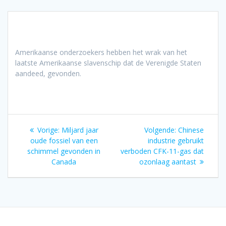
Amerikaanse onderzoekers hebben het wrak van het
laatste Amerikaanse slavenschip dat de Verenigde Staten
aandeed, gevonden.
Bericht
Vorig
Volgend
Vorige:
Miljard jaar
Volgende:
Chinese
navigatie
bericht:
bericht:
oude fossiel van een
industrie gebruikt
schimmel gevonden in
verboden CFK-11-gas dat
Canada
ozonlaag aantast