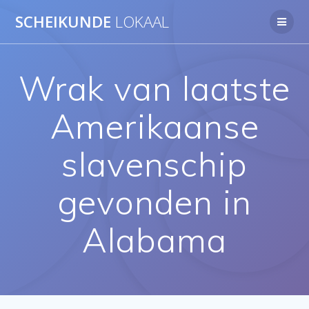
Ga
SCHEIKUNDE
LOKAAL
naar
de
inhoud
Wrak van laatste
Amerikaanse
slavenschip
gevonden in
Alabama