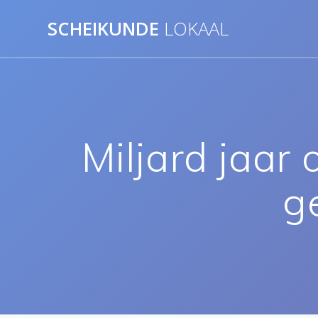
Ga
SCHEIKUNDE
LOKAAL
naar
de
inhoud
Miljard jaar
g