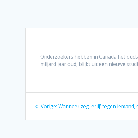
Onderzoekers hebben in Canada het oudste
miljard jaar oud, blijkt uit een nieuwe st
Bericht
Vorig
Vorige:
Wanneer zeg je ‘jij’ tegen iemand,
navigatie
bericht: