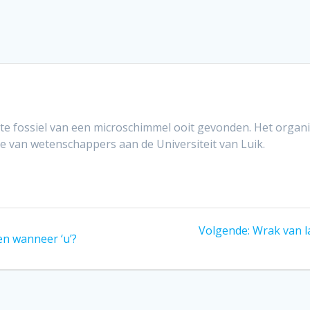
 fossiel van een microschimmel ooit gevonden. Het organism
udie van wetenschappers aan de Universiteit van Luik.
Volgend
Volgende:
Wrak van l
 en wanneer ‘u’?
bericht: