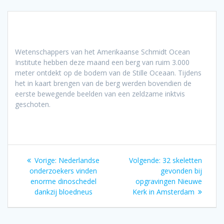
Wetenschappers van het Amerikaanse Schmidt Ocean
Institute hebben deze maand een berg van ruim 3.000
meter ontdekt op de bodem van de Stille Oceaan. Tijdens
het in kaart brengen van de berg werden bovendien de
eerste bewegende beelden van een zeldzame inktvis
geschoten.
Bericht
Vorig
Volgend
Vorige:
Nederlandse
Volgende:
32 skeletten
navigatie
bericht:
bericht:
onderzoekers vinden
gevonden bij
enorme dinoschedel
opgravingen Nieuwe
dankzij bloedneus
Kerk in Amsterdam