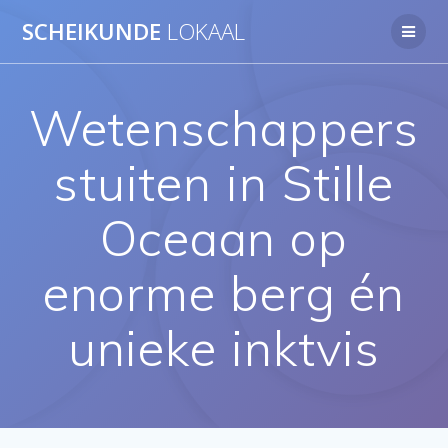
Ga
SCHEIKUNDE
LOKAAL
naar
de
inhoud
Wetenschappers
stuiten in Stille
Oceaan op
enorme berg én
unieke inktvis