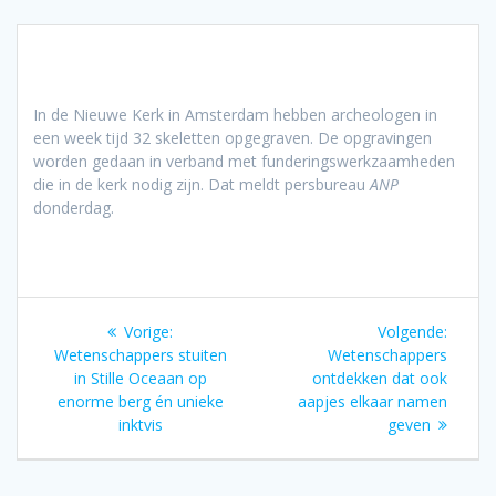
In de Nieuwe Kerk in Amsterdam hebben archeologen in
een week tijd 32 skeletten opgegraven. De opgravingen
worden gedaan in verband met funderingswerkzaamheden
die in de kerk nodig zijn. Dat meldt persbureau
ANP
donderdag.
Bericht
Vorig
Volgen
Vorige:
Volgende:
navigatie
bericht:
bericht
Wetenschappers stuiten
Wetenschappers
in Stille Oceaan op
ontdekken dat ook
enorme berg én unieke
aapjes elkaar namen
inktvis
geven