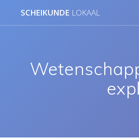
Ga
SCHEIKUNDE
LOKAAL
naar
de
inhoud
Wetenschappe
expl