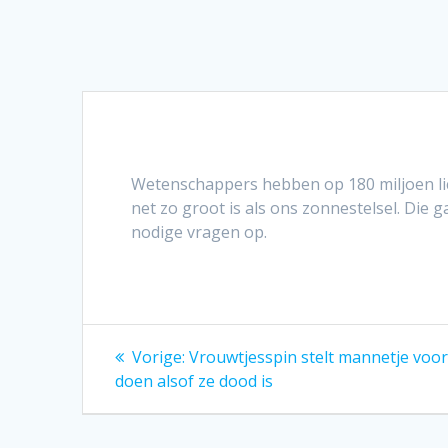
Wetenschappers hebben op 180 miljoen li
net zo groot is als ons zonnestelsel. Die g
nodige vragen op.
Bericht
Vorig
Vorige:
Vrouwtjesspin stelt mannetje voor
bericht:
navigatie
doen alsof ze dood is