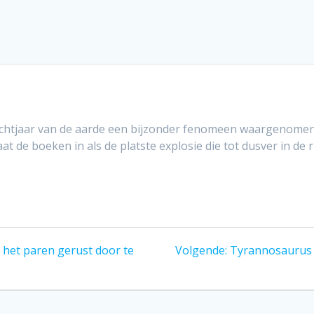
chtjaar van de aarde een bijzonder fenomeen waargenomen.
aat de boeken in als de platste explosie die tot dusver in de 
Volgend
 het paren gerust door te
Volgende:
Tyrannosaurus r
bericht: