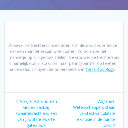
Vrouwelijke trechterspinnen doen zich als dood voor als ze
met een mannetjesspin willen paren. Zo willen ze het
mannetje op zijn gemak stellen. De vrouwelijke trechterspin
is namelijk ook in staat om haar paringspartner op te eten
na de daad, schrijven de onderzoekers in
Current Zoology
.
Bericht
Vorig
Volgen
Vorige:
Astronomen
Volgende:
navigatie
bericht:
bericht
vinden dankzij
Wetenschappers staan
zwaartekrachtlens een
versteld van platste
van grootste zwarte
explosie in de ruimte
gaten ooit
ooit