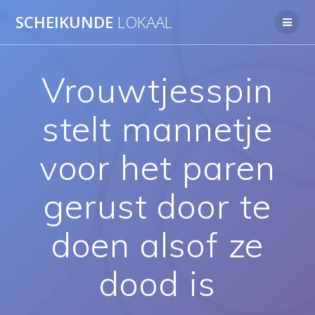
Ga
SCHEIKUNDE
LOKAAL
naar
de
inhoud
Vrouwtjesspin
stelt mannetje
voor het paren
gerust door te
doen alsof ze
dood is