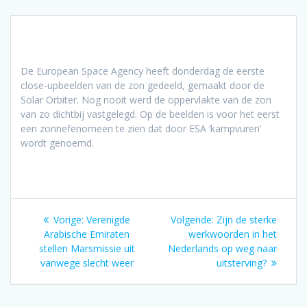
De European Space Agency heeft donderdag de eerste
close-upbeelden van de zon gedeeld, gemaakt door de
Solar Orbiter. Nog nooit werd de oppervlakte van de zon
van zo dichtbij vastgelegd. Op de beelden is voor het eerst
een zonnefenomeen te zien dat door ESA ‘kampvuren’
wordt genoemd.
Bericht
Vorig
Volgend
Vorige:
Verenigde
Volgende:
Zijn de sterke
navigatie
bericht:
bericht:
Arabische Emiraten
werkwoorden in het
stellen Marsmissie uit
Nederlands op weg naar
vanwege slecht weer
uitsterving?