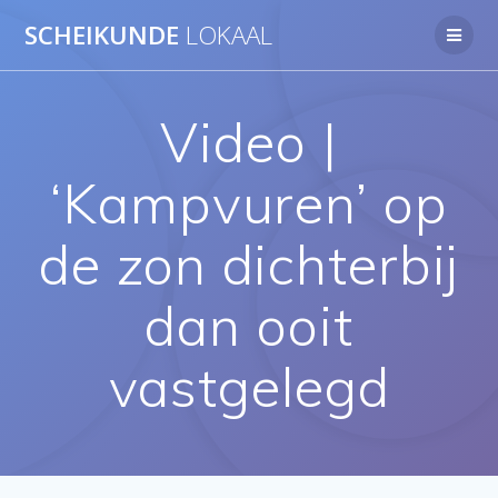
Ga
SCHEIKUNDE
LOKAAL
naar
de
inhoud
Video |
‘Kampvuren’ op
de zon dichterbij
dan ooit
vastgelegd