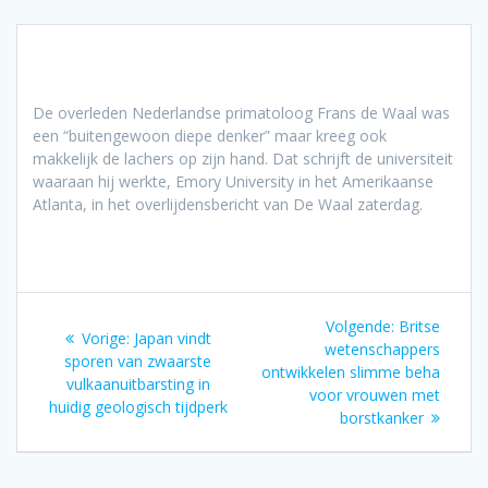
De overleden Nederlandse primatoloog Frans de Waal was
een “buitengewoon diepe denker” maar kreeg ook
makkelijk de lachers op zijn hand. Dat schrijft de universiteit
waaraan hij werkte, Emory University in het Amerikaanse
Atlanta, in het overlijdensbericht van De Waal zaterdag.
Bericht
Volgend
Volgende:
Britse
Vorig
Vorige:
Japan vindt
navigatie
bericht:
wetenschappers
bericht:
sporen van zwaarste
ontwikkelen slimme beha
vulkaanuitbarsting in
voor vrouwen met
huidig geologisch tijdperk
borstkanker