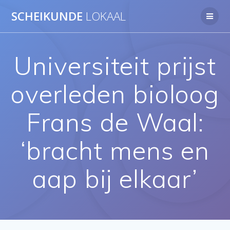
Ga
SCHEIKUNDE
LOKAAL
naar
de
inhoud
Universiteit prijst
overleden bioloog
Frans de Waal:
‘bracht mens en
aap bij elkaar’