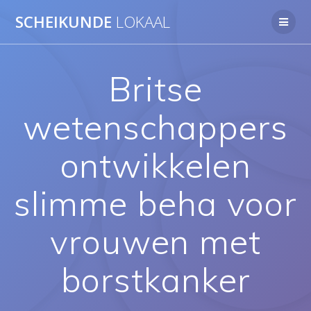
Ga
SCHEIKUNDE
LOKAAL
naar
de
inhoud
Britse
wetenschappers
ontwikkelen
slimme beha voor
vrouwen met
borstkanker