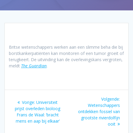
Britse wetenschappers werken aan een slimme beha die bij
borstkankerpatiënten kan monitoren of een tumor groeit of
terugkeert. De uitvinding kan de overlevingskans vergroten,
meldt
The Guardian
.
Bericht
Volgen
Volgende:
Vorig
Vorige:
Universiteit
navigatie
bericht
Wetenschappers
bericht:
prijst overleden bioloog
ontdekken fossiel van
Frans de Waal: ‘bracht
grootste rivierdolfijn
mens en aap bij elkaar’
ooit