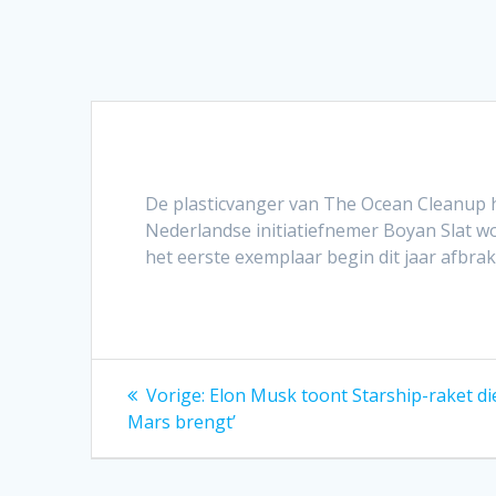
De plasticvanger van The Ocean Cleanup h
Nederlandse initiatiefnemer Boyan Slat 
het eerste exemplaar begin dit jaar afbrak
Bericht
Vorig
Vorige:
Elon Musk toont Starship-raket d
bericht:
navigatie
Mars brengt’