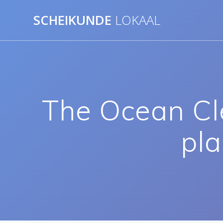
Ga
SCHEIKUNDE
LOKAAL
naar
de
inhoud
The Ocean Cl
pla