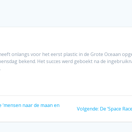
eeft onlangs voor het eerst plastic in de Grote Oceaan opg
woensdag bekend. Het succes werd geboekt na de ingebrui
.
ie ‘mensen naar de maan en
Volgend
Volgende:
De ‘Space Race
bericht: