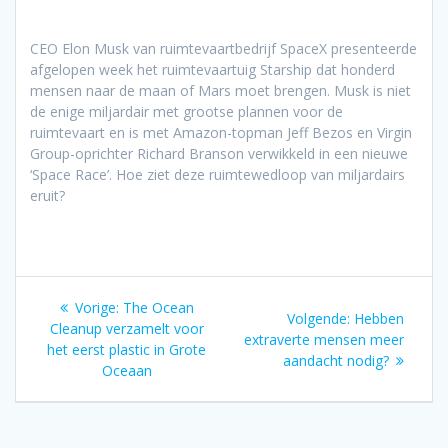
CEO Elon Musk van ruimtevaartbedrijf SpaceX presenteerde
afgelopen week het ruimtevaartuig Starship dat honderd
mensen naar de maan of Mars moet brengen. Musk is niet
de enige miljardair met grootse plannen voor de
ruimtevaart en is met Amazon-topman Jeff Bezos en Virgin
Group-oprichter Richard Branson verwikkeld in een nieuwe
‘Space Race’. Hoe ziet deze ruimtewedloop van miljardairs
eruit?
Bericht
Vorig
Vorige:
The Ocean
Volgend
Volgende:
Hebben
navigatie
bericht:
Cleanup verzamelt voor
bericht:
extraverte mensen meer
het eerst plastic in Grote
aandacht nodig?
Oceaan