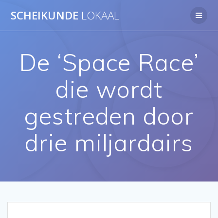
Ga
SCHEIKUNDE
LOKAAL
naar
de
inhoud
De ‘Space Race’
die wordt
gestreden door
drie miljardairs