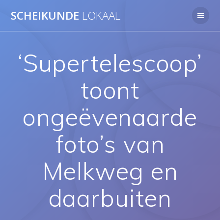
Ga
SCHEIKUNDE
LOKAAL
naar
de
inhoud
‘Supertelescoop’
toont
ongeëvenaarde
foto’s van
Melkweg en
daarbuiten