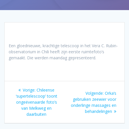
Een gloednieuwe, krachtige telescoop in het Vera C. Rubin-
observatorium in Chili heeft zijn eerste ruimtefoto’s
gemaakt. Die werden maandag gepresenteerd.
Bericht
Vorig
Vorige:
Chileense
Volgend
Volgende:
Orka’s
navigatie
bericht:
‘supertelescoop’ toont
bericht:
gebruiken zeewier voor
ongeëvenaarde foto’s
onderlinge massages en
van Melkweg en
behandelingen
daarbuiten