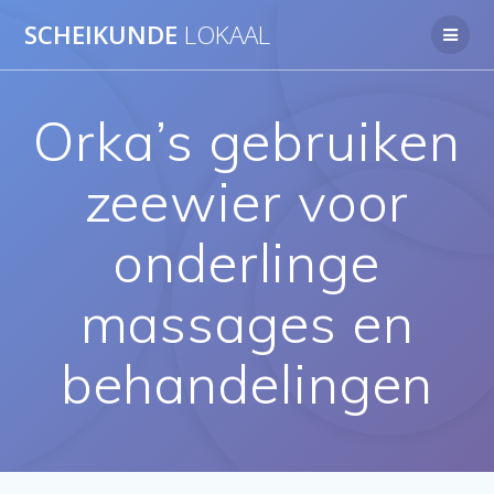
Ga
SCHEIKUNDE
LOKAAL
naar
de
inhoud
Orka’s gebruiken
zeewier voor
onderlinge
massages en
behandelingen