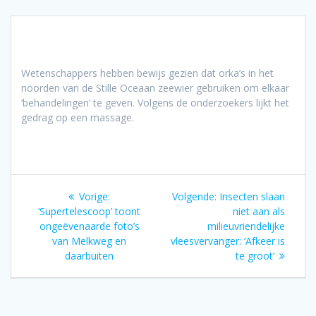
Wetenschappers hebben bewijs gezien dat orka’s in het
noorden van de Stille Oceaan zeewier gebruiken om elkaar
‘behandelingen’ te geven. Volgens de onderzoekers lijkt het
gedrag op een massage.
Bericht
Volgend
Vorige:
Volgende:
Insecten slaan
navigatie
Vorig
bericht:
‘Supertelescoop’ toont
niet aan als
bericht:
ongeëvenaarde foto’s
milieuvriendelijke
van Melkweg en
vleesvervanger: ‘Afkeer is
daarbuiten
te groot’