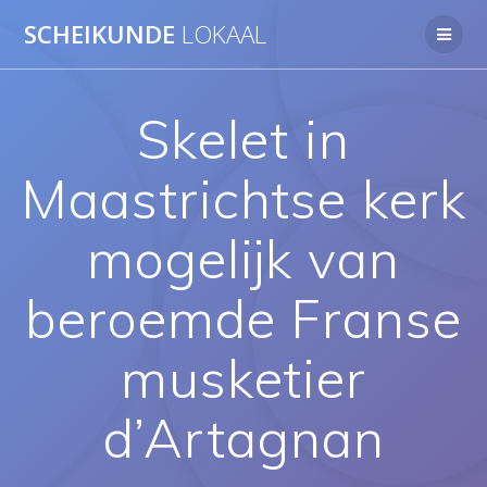
Ga
SCHEIKUNDE
LOKAAL
naar
de
inhoud
Skelet in
Maastrichtse kerk
mogelijk van
beroemde Franse
musketier
d’Artagnan