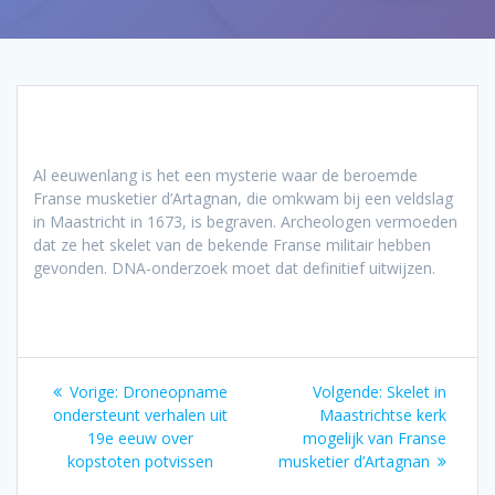
Al eeuwenlang is het een mysterie waar de beroemde
Franse musketier d’Artagnan, die omkwam bij een veldslag
in Maastricht in 1673, is begraven. Archeologen vermoeden
dat ze het skelet van de bekende Franse militair hebben
gevonden. DNA-onderzoek moet dat definitief uitwijzen.
Bericht
Vorig
Volgend
Vorige:
Droneopname
Volgende:
Skelet in
navigatie
bericht:
bericht:
ondersteunt verhalen uit
Maastrichtse kerk
19e eeuw over
mogelijk van Franse
kopstoten potvissen
musketier d’Artagnan