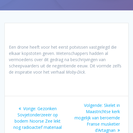
Een drone heeft voor het eerst potvissen vastgelegd die
elkaar kopstoten geven. Wetenschappers hadden al
vermoedens over dit gedrag na beschrijvingen van
scheepvaarders uit de negentiende eeuw. Dit vormde zelfs
de inspiratie voor het verhaal
Moby-Dick
.
Bericht
Volgend
Volgende:
Skelet in
Vorig
Vorige:
Gezonken
navigatie
bericht:
Maastrichtse kerk
bericht:
Sovjetonderzeeër op
mogelijk van beroemde
bodem Noorse Zee lekt
Franse musketier
nog radioactief materiaal
d’Artagnan