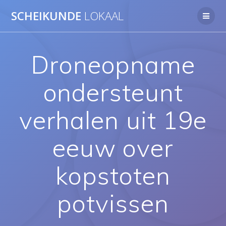
Ga
SCHEIKUNDE
LOKAAL
naar
de
inhoud
Droneopname
ondersteunt
verhalen uit 19e
eeuw over
kopstoten
potvissen