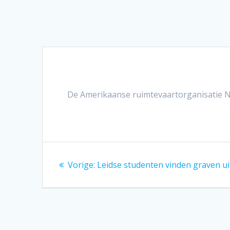
De Amerikaanse ruimtevaartorganisatie NA
Bericht
Vorig
Vorige:
Leidse studenten vinden graven u
navigatie
bericht: