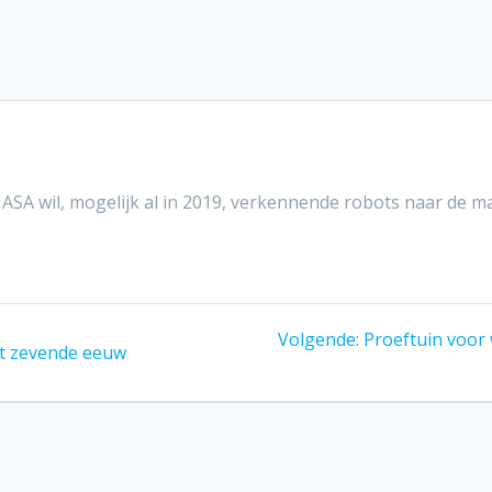
SA wil, mogelijk al in 2019, verkennende robots naar de m
Volgend
Volgende:
Proeftuin voor 
it zevende eeuw
bericht: