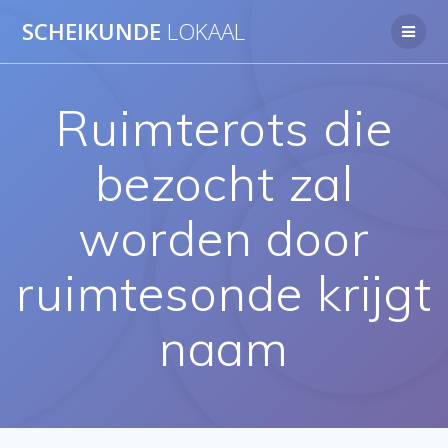
Ga
SCHEIKUNDE
LOKAAL
naar
de
inhoud
Ruimterots die
bezocht zal
worden door
ruimtesonde krijgt
naam