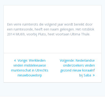
Een verre ruimterots die volgend jaar wordt bereikt door
een ruimtesonde, heeft een naam gekregen. Het rotsblok
2014 MU69, voorbij Pluto, heet voortaan Ultima Thule.
Bericht
Vorig
Volgend
Vorige:
Werklieden
Volgende:
Nederlandse
navigatie
bericht:
bericht:
vinden middeleeuwse
onderzoekers vinden
muntenschat in Utrechts
gezond nieuw koraalrif
nieuwbouwdorp
bij Saba