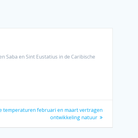
n Saba en Sint Eustatius in de Caribische
gend
e temperaturen februari en maart vertragen
cht:
ontwikkeling natuur