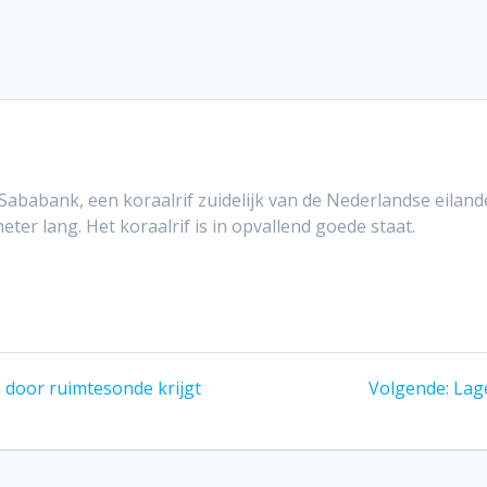
babank, een koraalrif zuidelijk van de Nederlandse eilande
ter lang. Het koraalrif is in opvallend goede staat.
Vol
 door ruimtesonde krijgt
Volgende:
Lag
beri