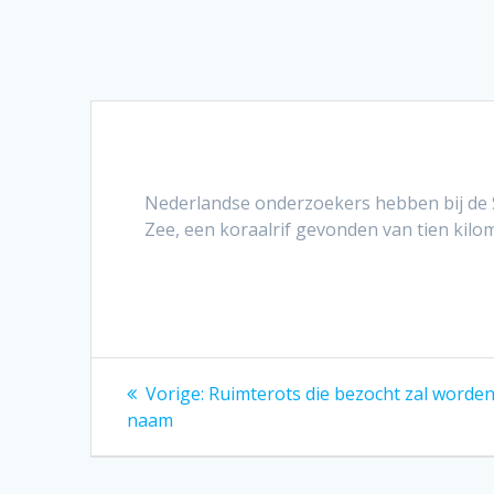
Nederlandse onderzoekers hebben bij de Sa
Zee, een koraalrif gevonden van tien kilome
Bericht
Vorig
Vorige:
Ruimterots die bezocht zal worden
bericht:
navigatie
naam