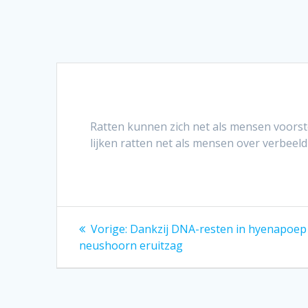
Ratten kunnen zich net als mensen voorst
lijken ratten net als mensen over verbeel
Bericht
Vorig
Vorige:
Dankzij DNA-resten in hyenapoep
bericht:
navigatie
neushoorn eruitzag