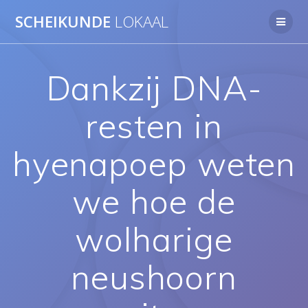
Ga
SCHEIKUNDE
LOKAAL
naar
de
inhoud
Dankzij DNA-
resten in
hyenapoep weten
we hoe de
wolharige
neushoorn