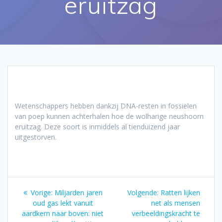
eruitzag
Wetenschappers hebben dankzij DNA-resten in fossielen
van poep kunnen achterhalen hoe de wolharige neushoorn
eruitzag. Deze soort is inmiddels al tienduizend jaar
uitgestorven.
Bericht
Vorig
Volgend
Vorige:
Miljarden jaren
Volgende:
Ratten lijken
navigatie
bericht:
bericht:
oud gas lekt vanuit
net als mensen
aardkern naar boven: niet
verbeeldingskracht te