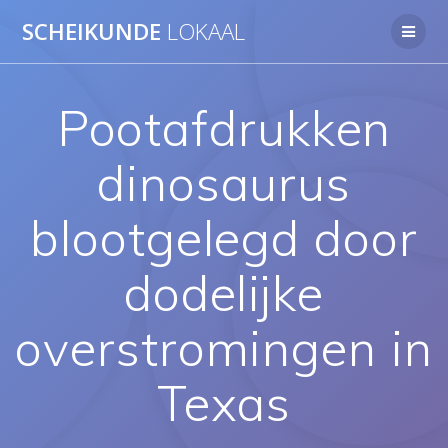
Ga
SCHEIKUNDE
LOKAAL
naar
de
inhoud
Pootafdrukken
dinosaurus
blootgelegd door
dodelijke
overstromingen in
Texas