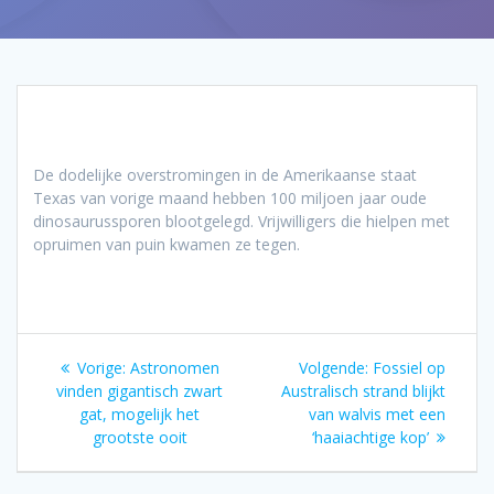
De dodelijke overstromingen in de Amerikaanse staat
Texas van vorige maand hebben 100 miljoen jaar oude
dinosaurussporen blootgelegd. Vrijwilligers die hielpen met
opruimen van puin kwamen ze tegen.
Bericht
Vorig
Volgend
Vorige:
Astronomen
Volgende:
Fossiel op
navigatie
bericht:
bericht:
vinden gigantisch zwart
Australisch strand blijkt
gat, mogelijk het
van walvis met een
grootste ooit
‘haaiachtige kop’