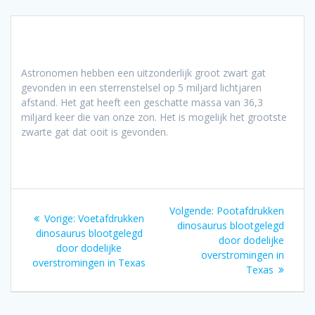
Astronomen hebben een uitzonderlijk groot zwart gat
gevonden in een sterrenstelsel op 5 miljard lichtjaren
afstand. Het gat heeft een geschatte massa van 36,3
miljard keer die van onze zon. Het is mogelijk het grootste
zwarte gat dat ooit is gevonden.
Bericht
Volgend
Volgende:
Pootafdrukken
Vorig
Vorige:
Voetafdrukken
navigatie
bericht:
dinosaurus blootgelegd
bericht:
dinosaurus blootgelegd
door dodelijke
door dodelijke
overstromingen in
overstromingen in Texas
Texas