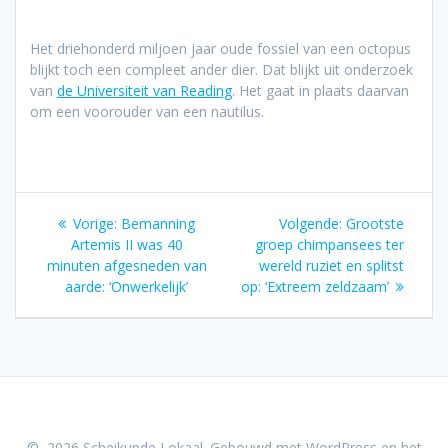
Het driehonderd miljoen jaar oude fossiel van een octopus
blijkt toch een compleet ander dier. Dat blijkt uit onderzoek
van
de Universiteit van Reading
. Het gaat in plaats daarvan
om een voorouder van een nautilus.
Bericht
Vorig
Volgend
Vorige:
Bemanning
Volgende:
Grootste
navigatie
bericht:
bericht:
Artemis II was 40
groep chimpansees ter
minuten afgesneden van
wereld ruziet en splitst
aarde: ‘Onwerkelijk’
op: ‘Extreem zeldzaam’
© 2026 Scheikunde Lokaal. Gebouwd met WordPress en het