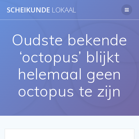
Ga
SCHEIKUNDE
LOKAAL
naar
de
inhoud
Oudste bekende
‘octopus’ blijkt
helemaal geen
octopus te zijn