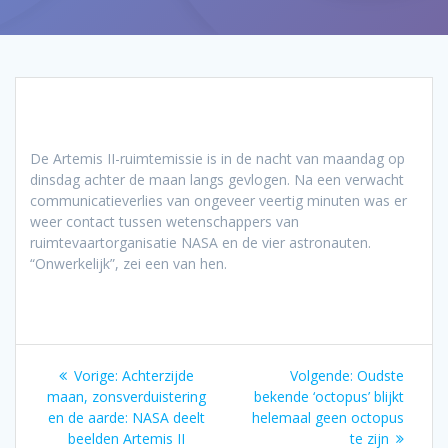
De Artemis II-ruimtemissie is in de nacht van maandag op
dinsdag achter de maan langs gevlogen. Na een verwacht
communicatieverlies van ongeveer veertig minuten was er
weer contact tussen wetenschappers van
ruimtevaartorganisatie NASA en de vier astronauten.
“Onwerkelijk”, zei een van hen.
Bericht
Vorig
Volgend
Vorige:
Achterzijde
Volgende:
Oudste
navigatie
bericht:
bericht:
maan, zonsverduistering
bekende ‘octopus’ blijkt
en de aarde: NASA deelt
helemaal geen octopus
beelden Artemis II
te zijn