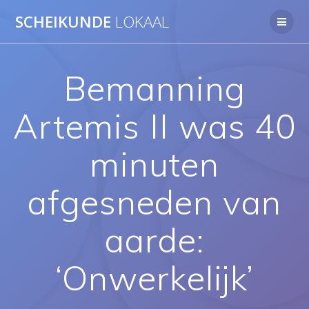
Ga
SCHEIKUNDE
LOKAAL
naar
de
inhoud
Bemanning
Artemis II was 40
minuten
afgesneden van
aarde:
‘Onwerkelijk’