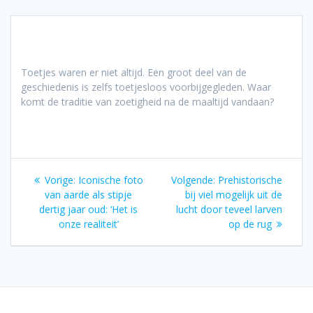
Toetjes waren er niet altijd. Een groot deel van de
geschiedenis is zelfs toetjesloos voorbijgegleden. Waar
komt de traditie van zoetigheid na de maaltijd vandaan?
Bericht
Vorig
Volgend
Vorige:
Iconische foto
Volgende:
Prehistorische
navigatie
bericht:
bericht:
van aarde als stipje
bij viel mogelijk uit de
dertig jaar oud: ‘Het is
lucht door teveel larven
onze realiteit’
op de rug