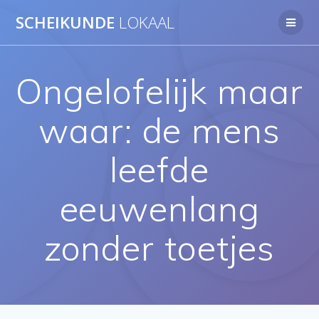
Ga
SCHEIKUNDE
LOKAAL
naar
de
inhoud
Ongelofelijk maar
waar: de mens
leefde
eeuwenlang
zonder toetjes