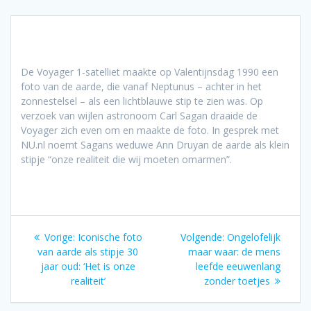
De Voyager 1-satelliet maakte op Valentijnsdag 1990 een
foto van de aarde, die vanaf Neptunus – achter in het
zonnestelsel – als een lichtblauwe stip te zien was. Op
verzoek van wijlen astronoom Carl Sagan draaide de
Voyager zich even om en maakte de foto. In gesprek met
NU.nl noemt Sagans weduwe Ann Druyan de aarde als klein
stipje “onze realiteit die wij moeten omarmen”.
Bericht
Vorig
Volgend
Vorige:
Iconische foto
Volgende:
Ongelofelijk
navigatie
bericht:
bericht:
van aarde als stipje 30
maar waar: de mens
jaar oud: ‘Het is onze
leefde eeuwenlang
realiteit’
zonder toetjes