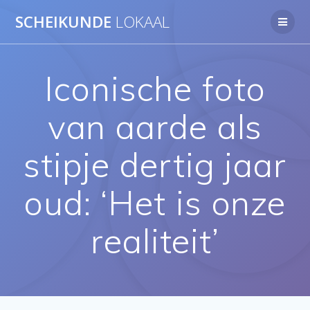
Ga
SCHEIKUNDE
LOKAAL
naar
de
inhoud
Iconische foto
van aarde als
stipje dertig jaar
oud: ‘Het is onze
realiteit’