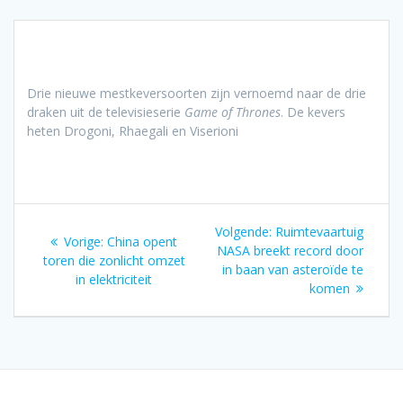
Drie nieuwe mestkeversoorten zijn vernoemd naar de drie
draken uit de televisieserie
Game of Thrones
. De kevers
heten Drogoni, Rhaegali en Viserioni
Bericht
Volgend
Volgende:
Ruimtevaartuig
Vorig
Vorige:
China opent
navigatie
bericht:
NASA breekt record door
bericht:
toren die zonlicht omzet
in baan van asteroïde te
in elektriciteit
komen