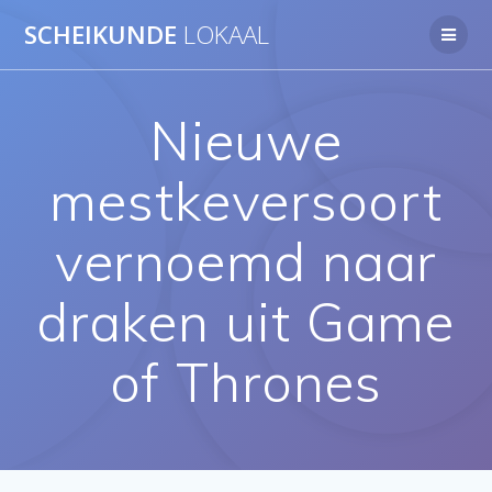
Ga
SCHEIKUNDE
LOKAAL
naar
de
inhoud
Nieuwe
mestkeversoort
vernoemd naar
draken uit Game
of Thrones