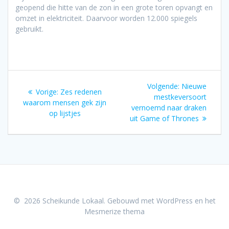
geopend die hitte van de zon in een grote toren opvangt en
omzet in elektriciteit. Daarvoor worden 12.000 spiegels
gebruikt.
Bericht
Volgend
Volgende:
Nieuwe
Vorig
Vorige:
Zes redenen
navigatie
bericht:
mestkeversoort
bericht:
waarom mensen gek zijn
vernoemd naar draken
op lijstjes
uit Game of Thrones
© 2026 Scheikunde Lokaal. Gebouwd met WordPress en het
Mesmerize thema