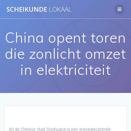
Ga
SCHEIKUNDE
LOKAAL
naar
de
inhoud
China opent toren
die zonlicht omzet
in elektriciteit
Bij de Chinese stad Dunhuang is een eneregiecentrale